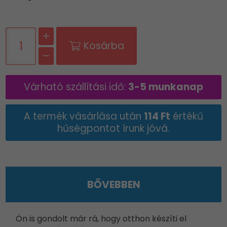
Kosárba
Várható szállítási idő:
3-5 munkanap
A termék vásárlása után
114 Ft
értékű
hűségpontot írunk jóvá.
BŐVEBBEN
Ön is gondolt már rá, hogy otthon készíti el