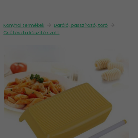
Konyhai termékek
Daráló, passzírozó, törő
Csőtészta készítő szett