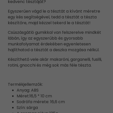
kedvenc tésztáját?
Egyszerűen vágd le a tésztát a kívánt méretre
egy kés segítségével, tedd a tésztát a tészta
készítőre, majd kézzel tekerd le a tésztát!
Csúszásgátló gumikkal van felszerelve mindkét
lábán, így az egyszerűbb és gyorsabb
munkafolyamat érdekében egyenletesen
hajlíthatod a tésztát a deszka mozgása nélkül.
Készíthető vele akár makaróni, garganelli, fusilli,
rotini, gnocchi és még sok más féle tészta.
Termékjellemzők:
Anyag: ABS
Méret:16,5 * 10 cm
Sodrófa mérete: 16,6 cm
Szín: sárga