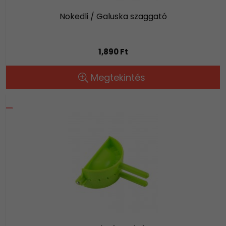
Nokedli / Galuska szaggató
1,890 Ft
Megtekintés