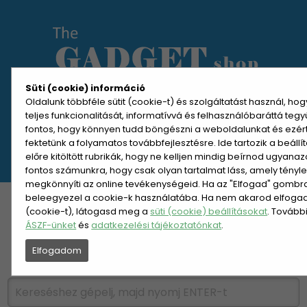
Süti (cookie) információ
Oldalunk többféle sütit (cookie-t) és szolgáltatást használ, ho
teljes funkcionalitását, informatívvá és felhasználóbaráttá teg
MENÜ MEGNYITÁSA
fontos, hogy könnyen tudd böngészni a weboldalunkat és ezér
fektetünk a folyamatos továbbfejlesztésre. Ide tartozik a beáll
előre kitöltött rubrikák, hogy ne kelljen mindig beírnod ugyana
REGISZTRÁCIÓ
BELÉPÉS
fontos számunkra, hogy csak olyan tartalmat láss, amely tényl
megkönnyíti az online tevékenységeid. Ha az "Elfogad" gombra 
beleegyezel a cookie-k használatába. Ha nem akarod elfogadn
KATEGÓRIÁK
HETI AJÁNLAT
(cookie-t), látogasd meg a
süti (cookie) beállításokat
. Tovább
ÁSZF-ünket
és
adatkezelési tájékoztatónkat
.
ÚJDONSÁGOK
NÉPSZERŰ
Elfogadom
PÁRSZÁZAS