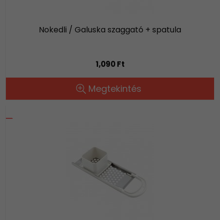
Nokedli / Galuska szaggató + spatula
1,090 Ft
Megtekintés