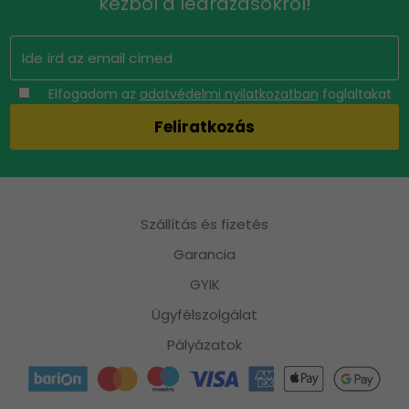
kézből a leárazásokról!
Elfogadom az
adatvédelmi nyilatkozatban
foglaltakat
Szállítás és fizetés
Garancia
GYIK
Ügyfélszolgálat
Pályázatok