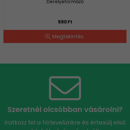
Derelyeformázó
590 Ft
Megtekintés
Szeretnél olcsóbban vásárolni?
Iratkozz fel a hírlevelünkre és értesülj első