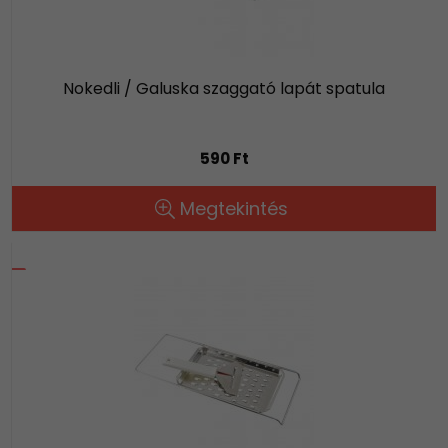
Nokedli / Galuska szaggató lapát spatula
590 Ft
Megtekintés