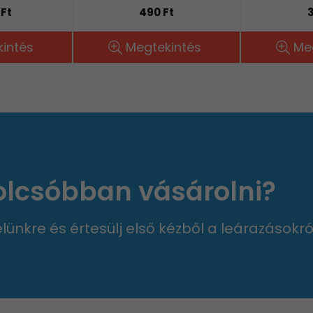
 Ft
490 Ft
3
intés
Megtekintés
Me
 olcsóbban vásárolni?
velünkre és értesülj első kézből a leárazásokró