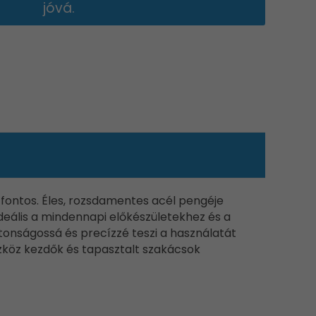
jóvá.
 fontos. Éles, rozsdamentes acél pengéje
deális a mindennapi előkészületekhez és a
tonságossá és precízzé teszi a használatát
zköz kezdők és tapasztalt szakácsok