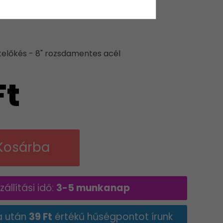
DAMENTES ACÉL
etelőkés - 8" rozsdamentes acél
Ft
Kosárba
állítási idő:
3-5 munkanap
a után
39 Ft
értékű hűségpontot írunk