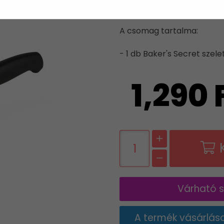
- 8" ROZS
A csomag tartalma:
- 1 db Baker's Secret szel
1,290 
Várható sz
A termék vásárlás