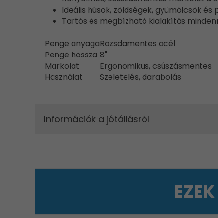
Ideális húsok, zöldségek, gyümölcsök és
Tartós és megbízható kialakítás minden
Penge anyaga
Rozsdamentes acél
Penge hossza
8"
Markolat
Ergonomikus, csúszásmentes
Használat
Szeletelés, darabolás
Információk a jótállásról
EZEK