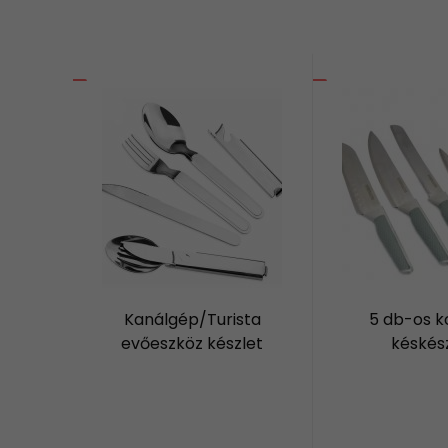
Kanálgép/Turista
5 db-os k
evőeszköz készlet
késkés