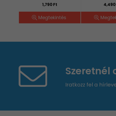
1,790 Ft
4,490
Megtekintés
Megtek
Szeretnél
Iratkozz fel a hírle