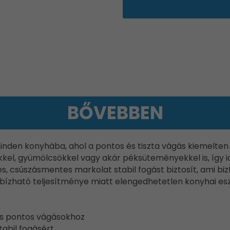
BŐVEBBEN
 minden konyhába, ahol a pontos és tiszta vágás kiemelten
kel, gyümölcsökkel vagy akár péksüteményekkel is, így i
, csúszásmentes markolat stabil fogást biztosít, ami biz
egbízható teljesítménye miatt elengedhetetlen konyhai es
 és pontos vágásokhoz
abil fogásért