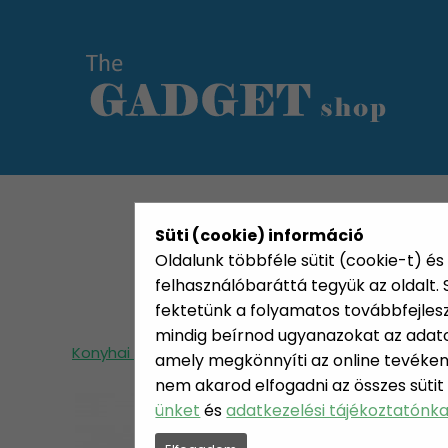
KATEGÓRIÁK
HETI AJÁN
Süti (cookie) információ
Oldalunk többféle sütit (cookie-t) és 
felhasználóbaráttá tegyük az oldalt
fektetünk a folyamatos továbbfejleszté
mindig beírnod ugyanazokat az adatok
Konyhai termékek
Konyhai kiegészítők
Bake
amely megkönnyíti az online tevéken
nem akarod elfogadni az összes sütit
ünket
és
adatkezelési tájékoztatónk