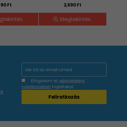
90 Ft
2,590 Ft
gtekintés
Megtekintés
Elfogadom az
adatvédelmi
nyilatkozatban
foglaltakat
l!