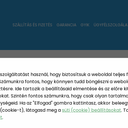
SZÁLLÍTÁS ÉS FIZETÉS
GARANCIA
GYIK
ÜGYFÉLSZOLGÁLA
LAT
ÚJDONSÁGOK
NÉPSZERŰ
PÁRSZÁZAS
szolgáltatást használ, hogy biztosítsuk a weboldal teljes 
. Számunkra fontos, hogy könnyen tudd böngészni a webol
sre. Ide tartozik a beállításaid elmentése és az előre kit
at. Szintén fontos számunkra, hogy csak olyan tartalmat
r's Secret szeletelőkés - 8" rozsdamentes acél
ységeid. Ha az "Elfogad" gombra kattintasz, akkor beleeg
 (cookie-t), látogasd meg a
süti (cookie) beállításokat
. 
BAKER'S S
at
.