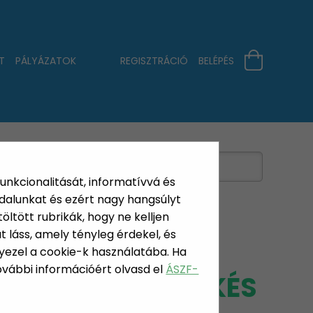
T
PÁLYÁZATOK
REGISZTRÁCIÓ
BELÉPÉS
funkcionalitását, informatívvá és
dalunkat és ezért nagy hangsúlyt
öltött rubrikák, hogy ne kelljen
 láss, amely tényleg érdekel, és
yezel a cookie-k használatába. Ha
További információért olvasd el
ÁSZF-
ECRET SZELETELŐKÉS