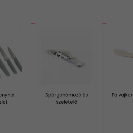
onyhai
Spárgahámozó és
Fa vajken
zlet
szeletelő