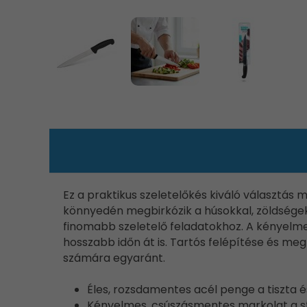
Ez a praktikus szeletelőkés kiváló választás
könnyedén megbirkózik a húsokkal, zöldségek
finomabb szeletelő feladatokhoz. A kényelmes
hosszabb időn át is. Tartós felépítése és m
számára egyaránt.
Éles, rozsdamentes acél penge a tiszta
Kényelmes, csúszásmentes markolat a st