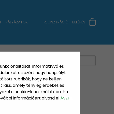
T
PÁLYÁZATOK
REGISZTRÁCIÓ
BELÉPÉS
funkcionalitását, informatívvá és
dalunkat és ezért nagy hangsúlyt
öltött rubrikák, hogy ne kelljen
 láss, amely tényleg érdekel, és
yezel a cookie-k használatába. Ha
További információért olvasd el
ÁSZF-