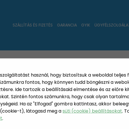
SZÁLLÍTÁS ÉS FIZETÉS
GARANCIA
GYIK
ÜGYFÉLSZOLGÁLA
LAT
ÚJDONSÁGOK
NÉPSZERŰ
PÁRSZÁZAS
szolgáltatást használ, hogy biztosítsuk a weboldal teljes 
. Számunkra fontos, hogy könnyen tudd böngészni a webol
sre. Ide tartozik a beállításaid elmentése és az előre kit
at. Szintén fontos számunkra, hogy csak olyan tartalmat
ységeid. Ha az "Elfogad" gombra kattintasz, akkor beleeg
GYURMÁK
 (cookie-t), látogasd meg a
süti (cookie) beállításokat
. 
 PARTY KELLÉKEK
at
.