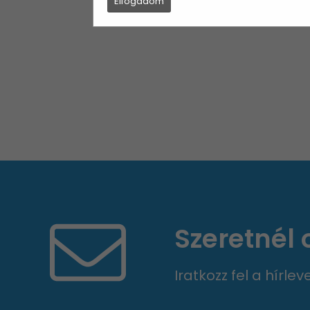
Elfogadom
Szeretnél
Iratkozz fel a hírle