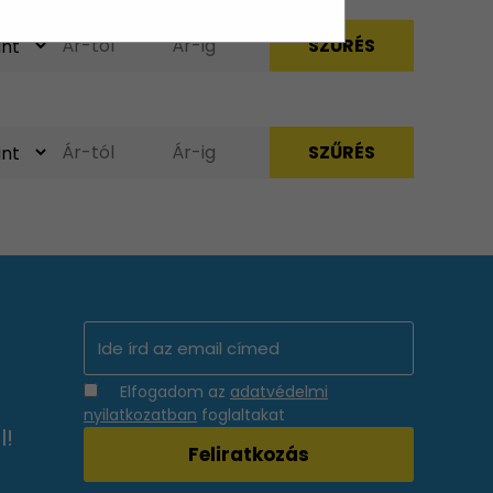
Elfogadom az
adatvédelmi
nyilatkozatban
foglaltakat
l!