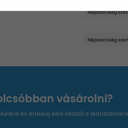
 olcsóbban vásárolni?
velünkre és értesülj első kézből a leárazásokró