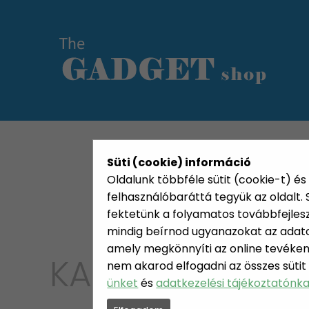
KATEGÓRIÁK
HETI AJÁN
Süti (cookie) információ
Oldalunk többféle sütit (cookie-t) és 
felhasználóbaráttá tegyük az oldalt
fektetünk a folyamatos továbbfejleszté
mindig beírnod ugyanazokat az adatok
amely megkönnyíti az online tevéken
KATEGÓRIA
nem akarod elfogadni az összes sütit
JÁTÉK,
ünket
és
adatkezelési tájékoztatónk