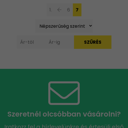
1.
6
7
Szeretnél olcsóbban vásárolni?
Iratkozz fel a hírlevelünkre és értesülj első