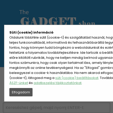
Süti (cookie) információ
Oldalunk többféle sütit (cookie-t) és szolgáltatást használ, ho
teljes funkcionalitását, informatívvá és felhasználóbaráttá teg
MENÜ MEGNYITÁSA
fontos, hogy könnyen tudd böngészni a weboldalunkat és ezér
fektetünk a folyamatos továbbfejlesztésre. Ide tartozik a beáll
előre kitöltött rubrikák, hogy ne kelljen mindig beírnod ugyana
REGISZTRÁCIÓ
BELÉPÉS
fontos számunkra, hogy csak olyan tartalmat láss, amely tényl
megkönnyíti az online tevékenységeid. Ha az "Elfogad" gombra 
beleegyezel a cookie-k használatába. Ha nem akarod elfogadn
KATEGÓRIÁK
HETI AJÁNLAT
(cookie-t), látogasd meg a
süti (cookie) beállításokat
. Tovább
ÁSZF-ünket
és
adatkezelési tájékoztatónkat
.
ÚJDONSÁGOK
NÉPSZERŰ
Elfogadom
PÁRSZÁZAS